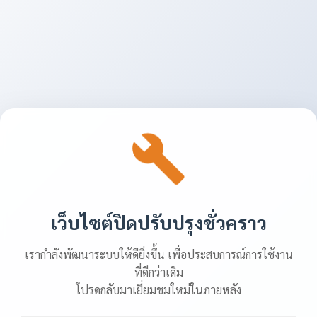
เว็บไซต์ปิดปรับปรุงชั่วคราว
เรากำลังพัฒนาระบบให้ดียิ่งขึ้น เพื่อประสบการณ์การใช้งาน
ที่ดีกว่าเดิม
โปรดกลับมาเยี่ยมชมใหม่ในภายหลัง